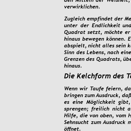
verwirklichen.
Zugleich
empfindet
der
Me
unter
der
Endlichkeit
un
Quadrat
setzt,
möchte
er
hinaus
bewegen
können.
E
abspielt,
nicht
alles
sein
k
Sinn
des
Lebens,
nach
ein
Grenzen
des
Quadrats,
üb
hinaus.
Die Kelchform des T
Wenn
wir
Taufe
feiern,
da
bringen
zum 
Ausdruck,
da
es
eine
Möglichkeit
gibt,
sprengen;
freilich
nicht
a
Hilfe,
die
von
oben,
vom
H
Sehnsucht
zum
Ausdruck
m
öffnet.