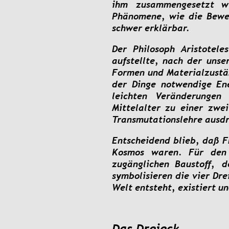
ihm
zusammengesetzt
w
Phänomene,
wie
die
Bewe
schwer erklärbar.
Der
Philosoph
Aristoteles
aufstellte,
nach
der
unse
Formen
und
Materialzust
der
Dinge
notwendige
En
leichten
Veränderungen
Mittelalter
zu
einer
zwei
Transmutationslehre ausdr
Entscheidend
blieb,
daß
F
Kosmos
waren.
Für
den
zugänglichen
Baustoff,
d
symbolisieren
die
vier
Dre
Welt entsteht, existiert u
Das Dreieck