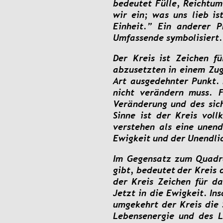
bedeutet
Fülle,
Reichtum
wir
ein;
was
uns
lieb
is
Einheit.”
Ein
anderer
P
Umfassende symbolisiert.
Der
Kreis
ist
Zeichen
fü
abzusetzten
in
einem
Zu
Art
ausgedehnter
Punkt.
nicht
verändern
muss.
Veränderung
und
des
sic
Sinne
ist
der
Kreis
voll
verstehen
als
eine
unend
Ewigkeit und der Unendlic
Im
Gegensatz
zum
Quadr
gibt,
bedeutet
der
Kreis
der
Kreis
Zeichen
für
da
Jetzt
in
die
Ewigkeit.
Ins
umgekehrt
der
Kreis
die
Lebensenergie
und
des
L