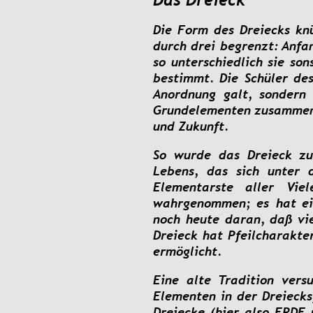
Die
Form
des
Dreiecks
kn
durch
drei
begrenzt:
Anfa
so
unterschiedlich
sie
son
bestimmt.
Die
Schüler
de
Anordnung
galt,
sondern
Grundelementen
zusammen
und Zukunft.
So
wurde
das
Dreieck
z
Lebens,
das
sich
unter
Elementarste
aller
Viel
wahrgenommen;
es
hat
e
noch
heute
daran,
daß
vi
Dreieck
hat
Pfeilcharakte
ermöglicht.
Eine
alte
Tradition
vers
Elementen
in
der
Dreieck
Dreiecke
(hier
also
ERDE