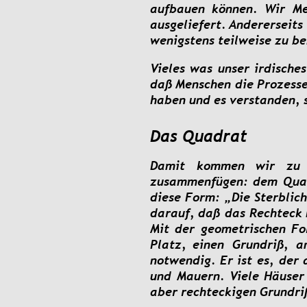
aufbauen
können.
Wir
Me
ausgeliefert. 
Andererseits
wenigstens teilweise zu b
Vieles
was
unser
irdisches
daß
Menschen
die
Prozess
haben und es verstanden, s
Das Quadrat
Damit
kommen
wir
zu
zusammenfügen:
dem
Qua
diese
Form:
„Die
Sterblic
darauf,
daß
das
Rechteck
Mit
der
geometrischen
Fo
Platz,
einen
Grundriß,
a
notwendig.
Er
ist
es,
der
und
Mauern.
Viele
Häuser
aber rechteckigen Grundri