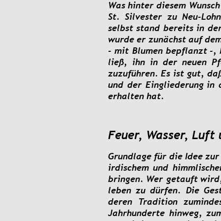
Was
hinter
diesem
Wunsch
St.
Silvester
zu
Neu-Lohn
selbst
stand
bereits
in
de
wurde
er
zunächst
auf
de
-
mit
Blumen
bepflanzt
-,
ließ,
ihn
in
der
neuen
Pf
zuzuführen.
Es
ist
gut,
da
und
der
Eingliederung
in
erhalten hat.
Feuer, Wasser, Luft
Grundlage
für
die
Idee
zur
irdischem
und
himmlische
bringen.
Wer
getauft
wird
leben
zu
dürfen.
Die
Ges
deren
Tradition
zuminde
Jahrhunderte
hinweg,
zu