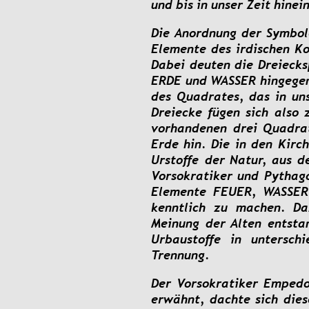
und bis in unser Zeit hinei
Die
Anordnung
der
Symbol
Elemente
des
irdischen
Ko
Dabei
deuten
die
Dreiecks
ERDE
und
WASSER
hingege
des
Quadrates,
das
in
un
Dreiecke
fügen
sich
also
vorhandenen
drei
Quadra
Erde
hin.
Die
in
den
Kirc
Urstoffe
der
Natur,
aus
d
Vorsokratiker
und
Pythag
Elemente
FEUER,
WASSER
kenntlich
zu
machen.
Da
Meinung
der
Alten
entsta
Urbaustoffe
in
unterschi
Trennung.
Der
Vorsokratiker
Empedo
erwähnt,
dachte
sich
dies