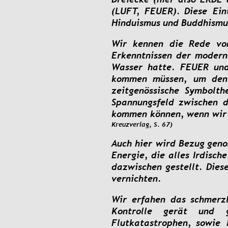
(LUFT,
FEUER).
Diese
Ein
Hinduismus und Buddhismu
Wir
kennen
die
Rede
vo
Erkenntnissen
der
modern
Wasser
hatte.
FEUER
un
kommen
müssen,
um
den
zeitgenössische
Symbolth
Spannungsfeld
zwischen
d
kommen
können,
wenn
wir
Kreuzverlag, S. 67)
Auch
hier
wird
Bezug
gen
Energie,
die
alles
Irdische
dazwischen
gestellt.
Dies
vernichten.
Wir
erfahen
das
schmerzl
Kontrolle
gerät
und
Flutkatastrophen,
sowie