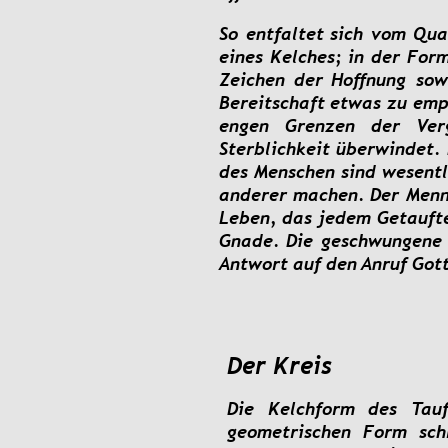
So
entfaltet
sich
vom
Qua
eines
Kelches;
in
der
For
Zeichen
der
Hoffnung
sow
Bereitschaft
etwas
zu
emp
engen
Grenzen
der
Ver
Sterblichkeit
überwindet.
des
Menschen
sind
wesentl
anderer
machen.
Der
Menn
Leben,
das
jedem
Getauft
Gnade.
Die
geschwungene
Antwort auf den Anruf Gott
Der Kreis
Die
Kelchform
des
Tauf
geometrischen
Form
sch