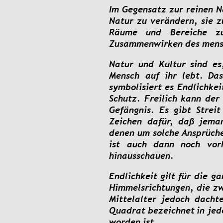
Im
Gegensatz
zur
reinen
N
Natur
zu
verändern,
sie
z
Räume
und
Bereiche
z
Zusammenwirken des mensch
Natur
und
Kultur
sind
es
Mensch
auf
ihr
lebt.
Da
symbolisiert
es
Endlichkei
Schutz.
Freilich
kann
der
Gefängnis.
Es
gibt
Streit
Zeichen
dafür,
daß
jema
denen
um
solche 
Ansprüch
ist
auch
dann
noch
vor
hinausschauen.
Endlichkeit
gilt
für
die
ga
Himmelsrichtungen,
die
z
Mittelalter
jedoch
dachte
Quadrat
bezeichnet
in
je
worden ist.