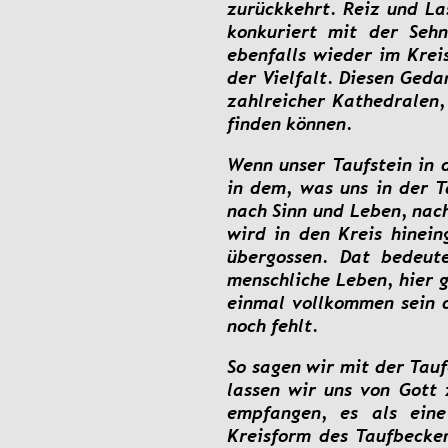
zurückkehrt.
Reiz
und
La
konkuriert
mit
der
Sehn
ebenfalls
wieder
im
Krei
der
Vielfalt.
Diesen
Geda
zahlreicher
Kathedralen,
finden können.
Wenn
unser
Taufstein
in
in
dem,
was
uns
in
der
T
nach
Sinn
und
Leben,
nac
wird
in
den
Kreis
hinein
übergossen.
Dat
bedeute
menschliche
Leben,
hier
einmal
vollkommen
sein
noch fehlt.
So
sagen
wir
mit
der
Tauf
lassen
wir
uns
von
Gott
empfangen,
es
als
eine
Kreisform
des
Taufbecke