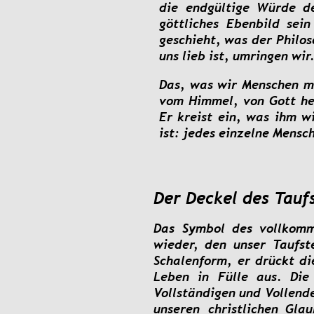
die
endgültige
Würde
d
göttliches
Ebenbild
sein
geschieht,
was
der
Philo
uns lieb ist, umringen wir
Das,
was
wir
Menschen
m
vom
Himmel,
von
Gott
he
Er
kreist
ein,
was
ihm
w
ist: jedes einzelne Mensch
Der Deckel des Tauf
Das
Symbol
des
vollkom
wieder,
den
unser
Taufst
Schalenform,
er
drückt
di
Leben
in
Fülle
aus.
Die
Vollständigen
und
Vollend
unseren
christlichen
Glau