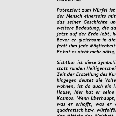
Potenziert
zum
Würfel
ist
der
Mensch
einerseits
mit
das
seiner
Geschichte
un
weitere
Bedeutung,
die
da
jetzt
auf
der
Erde
lebt,
h
Bevor
er
gleichsam
in
die
fehlt
ihm
jede
Möglichkeit
Er hat es nicht mehr nötig
Sichtbar
ist
diese
Symboli
statt
runden
Heiligensche
Zeit
der
Erstellung
des
Ku
hingegen
deutet
die
Voll
wohnen,
ist
da
auch
ein
H
Hause,
hier
hat
er
seine
Kosmos.
Wenn
überhaupt,
was
er
erhofft,
was
er
quadratisch
bzw.
würfelfö
den
Mitteln
der
Weisheit,