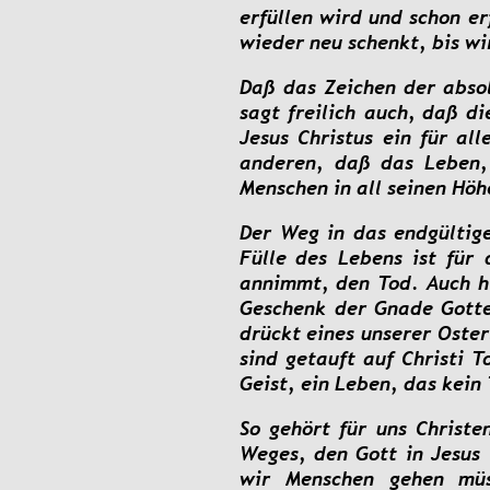
erfüllen
wird
und
schon
er
wieder neu schenkt, bis wi
Daß
das
Zeichen
der
abso
sagt
freilich
auch,
daß
di
Jesus
Christus
ein
für
all
anderen,
daß
das
Leben,
Menschen in all seinen Höh
Der
Weg
in
das
endgültig
Fülle
des
Lebens
ist
für
annimmt,
den
Tod.
Auch
h
Geschenk
der
Gnade
Gott
drückt
eines
unserer
Oster
sind
getauft
auf
Christi
T
Geist, ein Leben, das kein
So
gehört
für
uns
Christe
Weges,
den
Gott
in
Jesus
wir
Menschen
gehen
mü